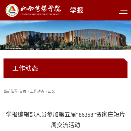
工作动态
当前位置:
首页
>
工作动态
> 正文
学报编辑部人员参加第五届“86358”贾家庄短片
周交流活动